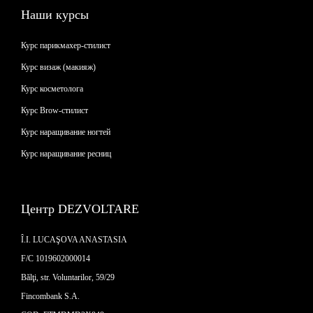
Наши курсы
Курс парикмахер-стилист
Курс визаж (макияж)
Курс косметолога
Курс Brow-стилист
Курс наращивание ногтей
Курс наращивание ресниц
Центр DEZVOLTARE
Î.I. LUCAŞOVA ANASTASIA
F/C 1019602000014
Bălţi, str. Voluntarilor, 59/29
Fincombank S.A.